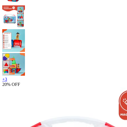
+
3
20% OFF